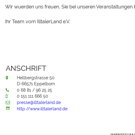
Wir wuerden uns freuen, Sie bei unseren Veranstaltungen
Ihr Team vom IlltalerLand e.V.
ANSCHRIFT
Hellbergstrasse 50 

D-66571 Eppelborn
0 68 81 / 96 25 25

0 151 111 666 50

presse@illtalerland.de


http://www.illtalerland.de
IMPRESSUM